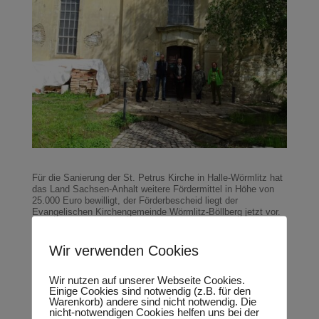
Für die Sanierung der St. Petrus Kirche in Halle-Wörmlitz hat
das Land Sachsen-Anhalt weitere Fördermittel in Höhe von
25.000 Euro bewilligt, der Förderbescheid liegt der
Evangelischen Kirchengemeinde Wörmlitz-Böllberg jetzt vor.
„Mit der Unterstützung des Landes kann jetzt der dritte von
insgesamt vier Bauabschnitten zur Sanierung der Kirche am
Saaleradweg vollendet werden“, freut sich der CDU-
Wir verwenden Cookies
Landtagsabgeordnete Thomas Keindorf, der zusammen mit
dem CDU-Bundestagsabgeordneten Christoph Bernstiel das
Wir nutzen auf unserer Webseite Cookies.
Projekt unterstützt. Die Gesamtinvestition für den aktuellen
Einige Cookies sind notwendig (z.B. für den
Bauabschnitt beläuft sich nach Angaben des Kirchbauvereins
Warenkorb) andere sind nicht notwendig. Die
der St. Petruskirche Halle-Wörmlitz auf rund 190.000 Euro.
nicht-notwendigen Cookies helfen uns bei der
Mit dem Geld wird das Kirchenschiff innen instand gesetzt.