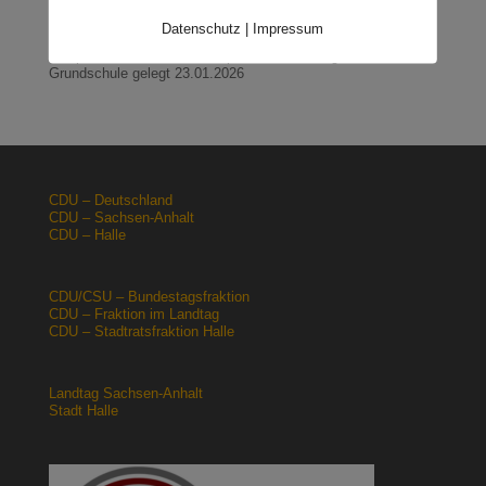
Halle: Sondervermögen Infrastruktur für die Europachaussee
Datenschutz
|
Impressum
nutzen!
12.02.2026
Lehrpläne: Grundsteine für spätere Ausbildung werden in der
Grundschule gelegt
23.01.2026
CDU – Deutschland
CDU – Sachsen-Anhalt
CDU – Halle
CDU/CSU – Bundestagsfraktion
CDU – Fraktion im Landtag
CDU – Stadtratsfraktion Halle
Landtag Sachsen-Anhalt
Stadt Halle