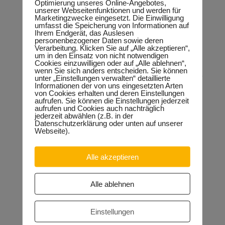
Optimierung unseres Online-Angebotes,
Dafür stehen auch Lotto-Gelder in Höhe von 41.000 Euro und
unserer Webseitenfunktionen und werden für
Fördermittel der Deutschen Stiftung Denkmalschutz (DSD)
Marketingzwecke eingesetzt. Die Einwilligung
zur Verfügung. Neben Innenputz- und Fensterarbeiten werden
umfasst die Speicherung von Informationen auf
energetische Maßnahmen und innovative Verfahren zur
Ihrem Endgerät, das Auslesen
Senkung der hohen Luftfeuchtigkeit als präventive
personenbezogener Daten sowie deren
Maßnahme gegen Hausschwamm umgesetzt. Künftig ist
Verarbeitung. Klicken Sie auf „Alle akzeptieren“,
auch eine Nutzung des Kirchengebäudes in der kalten
um in den Einsatz von nicht notwendigen
Jahreszeit problemlos möglich. „Alle freuen sich, wenn die
Cookies einzuwilligen oder auf „Alle ablehnen“,
Sanierung der Kirche abgeschlossen ist und wieder für
wenn Sie sich anders entscheiden. Sie können
Gottesdienste, Konzerte und Veranstaltungen mit Schulen zur
unter „Einstellungen verwalten“ detaillierte
Informationen der von uns eingesetzten Arten
Verfügung steht“, fasst Keindorf die Stimmung vor Ort
von Cookies erhalten und deren Einstellungen
zusammen. Mit insgesamt 85.000 Euro hat das Land die
aufrufen. Sie können die Einstellungen jederzeit
Sanierung bisher gefördert. Die Gesamtkosten der
aufrufen und Cookies auch nachträglich
gegenwärtigen Baumaßnahmen belaufen sich auf etwa 1
jederzeit abwählen (z.B. in der
Million Euro.
Datenschutzerklärung oder unten auf unserer
Webseite).
Alle akzeptieren
Neueste Beiträge
Sondervermögen für die Europachaussee richtige
Entscheidung!
30.04.2026
Alle ablehnen
Halle: Erhöhung der Gewerbesteuer ist falsches Signal
26.03.2026
Einstellungen
Orgacid-Altlasten: Bund und Land mit in der Verantwortung
15.02.2026