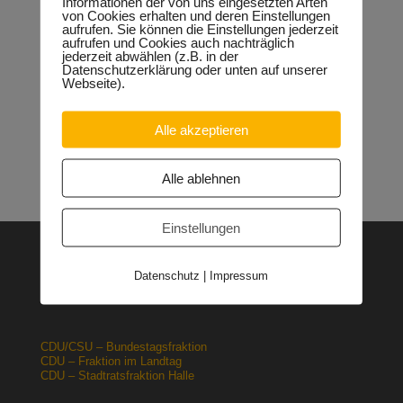
Informationen der von uns eingesetzten Arten
Sondervermögen für die Europachaussee richtige
von Cookies erhalten und deren Einstellungen
Entscheidung!
30.04.2026
aufrufen. Sie können die Einstellungen jederzeit
aufrufen und Cookies auch nachträglich
Halle: Erhöhung der Gewerbesteuer ist falsches Signal
jederzeit abwählen (z.B. in der
26.03.2026
Datenschutzerklärung oder unten auf unserer
Orgacid-Altlasten: Bund und Land mit in der Verantwortung
Webseite).
15.02.2026
Halle: Sondervermögen Infrastruktur für die Europachaussee
nutzen!
12.02.2026
Alle akzeptieren
Lehrpläne: Grundsteine für spätere Ausbildung werden in der
Grundschule gelegt
23.01.2026
Alle ablehnen
Einstellungen
CDU – Deutschland
Datenschutz
|
Impressum
CDU – Sachsen-Anhalt
CDU – Halle
CDU/CSU – Bundestagsfraktion
CDU – Fraktion im Landtag
CDU – Stadtratsfraktion Halle