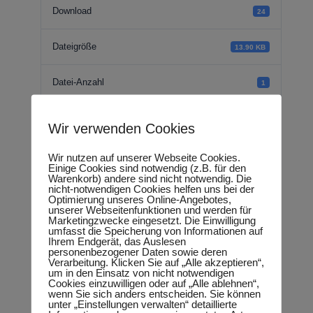
Download
24
Dateigröße
13.90 KB
Datei-Anzahl
1
Erstellungsdatum
09.07.2018
Wir verwenden Cookies
Zuletzt aktualisiert
18.09.2018
Wir nutzen auf unserer Webseite Cookies.
Einige Cookies sind notwendig (z.B. für den
Warenkorb) andere sind nicht notwendig. Die
nicht-notwendigen Cookies helfen uns bei der
Optimierung unseres Online-Angebotes,
Rede - Reform der
unserer Webseitenfunktionen und werden für
Marketingzwecke eingesetzt. Die Einwilligung
umfasst die Speicherung von Informationen auf
Erzieher-Ausbildung
Ihrem Endgerät, das Auslesen
personenbezogener Daten sowie deren
Verarbeitung. Klicken Sie auf „Alle akzeptieren“,
um in den Einsatz von nicht notwendigen
Cookies einzuwilligen oder auf „Alle ablehnen“,
wenn Sie sich anders entscheiden. Sie können
Neueste Beiträge
unter „Einstellungen verwalten“ detaillierte