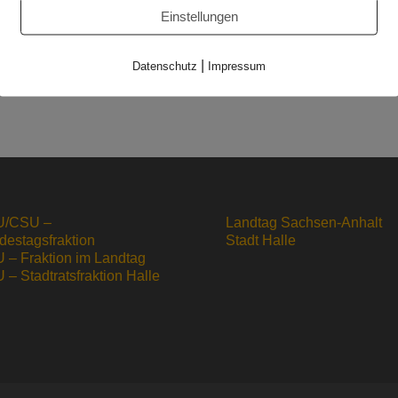
Einstellungen
ung vor dem Absenden des Formulares:
e sich damit einverstanden, dass Ihre Daten zur Bearbeitung Ih
ne verschlüsselte Verbindung übertragen. Wir geben keine Date
|
Datenschutz
Impressum
enschutzerklärung
).
/CSU –
Landtag Sachsen-Anhalt
destagsfraktion
Stadt Halle
 – Fraktion im Landtag
– Stadtratsfraktion Halle