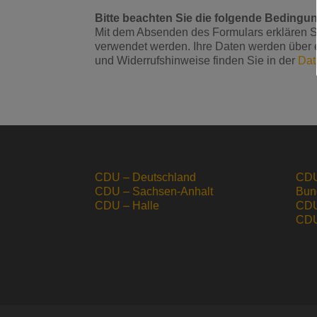
Bitte beachten Sie die folgende Beding
Mit dem Absenden des Formulars erklären Si
verwendet werden. Ihre Daten werden über ei
und Widerrufshinweise finden Sie in der
Dat
CDU – Deutschland
CDU
CDU – Sachsen-Anhalt
Bun
CDU – Halle
CDU
CDU 