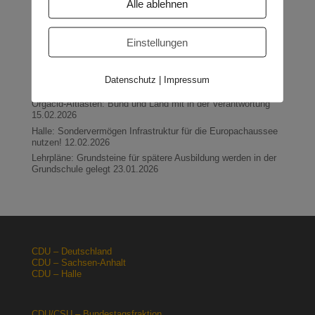
Alle ablehnen
Neueste Beiträge
Einstellungen
Sondervermögen für die Europachaussee richtige
Entscheidung!
30.04.2026
Halle: Erhöhung der Gewerbesteuer ist falsches Signal
Datenschutz
|
Impressum
26.03.2026
Orgacid-Altlasten: Bund und Land mit in der Verantwortung
15.02.2026
Halle: Sondervermögen Infrastruktur für die Europachaussee
nutzen!
12.02.2026
Lehrpläne: Grundsteine für spätere Ausbildung werden in der
Grundschule gelegt
23.01.2026
CDU – Deutschland
CDU – Sachsen-Anhalt
CDU – Halle
CDU/CSU – Bundestagsfraktion