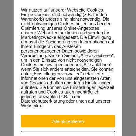
Wir benötigen aber nicht zwingend einen Kfz-Mechatroniker
mit Bachelor- oder Masterabschluss. Diese Spirale muss
Wir nutzen auf unserer Webseite Cookies.
durchbrochen werden“, erklärt der bildungspolitische Sprecher
Einige Cookies sind notwendig (z.B. für den
der CDU-Fraktion, Hardy Peter Güssau, abschließend.
Warenkorb) andere sind nicht notwendig. Die
nicht-notwendigen Cookies helfen uns bei der
Hintergrund:
Optimierung unseres Online-Angebotes,
unserer Webseitenfunktionen und werden für
Bereits vor einem Jahr hat die CDU-Fraktion im Landtag von
Marketingzwecke eingesetzt. Die Einwilligung
Sachsen-Anhalt Maßnahmen für die erfolgreiche
umfasst die Speicherung von Informationen auf
Fachkräftesicherung und Senkung der Studienabbruchquoten
Ihrem Endgerät, das Auslesen
erarbeitet. Derzeit beendet etwa die Hälfte aller Studenten,
personenbezogener Daten sowie deren
die ein Studium an den Universitäten in Sachsen-Anhalt
Verarbeitung. Klicken Sie auf „Alle akzeptieren“,
aufnehmen, das Studium vorzeitig ohne einen Abschluss.
um in den Einsatz von nicht notwendigen
Das geht aus einer kleinen Anfrage des Bildungspolitikers
Cookies einzuwilligen oder auf „Alle ablehnen“,
Keindorf zu den Studienabbruchquoten an den Hochschulen
wenn Sie sich anders entscheiden. Sie können
im Land hervor.
unter „Einstellungen verwalten“ detaillierte
Informationen der von uns eingesetzten Arten
Hier geht es zur Antwort der Landesregierung zu den
von Cookies erhalten und deren Einstellungen
Studienabbruchquoten:
aufrufen. Sie können die Einstellungen jederzeit
http://www.landtag.sachsen-
aufrufen und Cookies auch nachträglich
anhalt.de/intra/landtag3/ltpapier/drs/6/d2322cak_6.pdf
jederzeit abwählen (z.B. in der
Datenschutzerklärung oder unten auf unserer
Hier geht es zum Strategiepapier „Berufliche Bildung in
Webseite).
Sachsen-Anhalt“:
http://www.cdufraktion.de/wp-
content/uploads/2013/05/Strategiepapier-Berufliche-
Alle akzeptieren
Bildung_2013.pdf