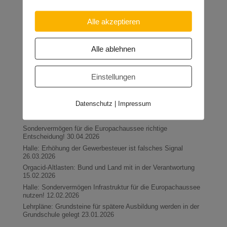
Spendenaktion für Bolzplatz in der Silberhöhe
Alle akzeptieren
Auch die Werbetrommel für die von der Bürgerinitiative
Silberhöhe initiierte und vom Forum Silberhöhe organisierte
Spendenaktion zur Sanierung des Bolzplatzes an der
Grundschule Hanoier Straße wird kräftig gerührt. „Wir haben
Alle ablehnen
keine Sekunde gezögert und unterstützen die Schule und die
Kinder“, verrät abschließend der Inhaber der Postfiliale
Ammendorf, Hartmut Pilz, die Motive der Netzwerker.
Einstellungen
Datenschutz
|
Impressum
Neueste Beiträge
Sondervermögen für die Europachaussee richtige
Entscheidung!
30.04.2026
Halle: Erhöhung der Gewerbesteuer ist falsches Signal
26.03.2026
Orgacid-Altlasten: Bund und Land mit in der Verantwortung
15.02.2026
Halle: Sondervermögen Infrastruktur für die Europachaussee
nutzen!
12.02.2026
Lehrpläne: Grundsteine für spätere Ausbildung werden in der
Grundschule gelegt
23.01.2026