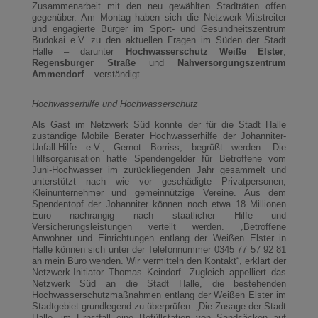
Zusammenarbeit mit den neu gewählten Stadträten offen
gegenüber. Am Montag haben sich die Netzwerk-Mitstreiter
und engagierte Bürger im Sport- und Gesundheitszentrum
Budokai e.V. zu den aktuellen Fragen im Süden der Stadt
Halle – darunter
Hochwasserschutz Weiße Elster
,
Regensburger Straße
und
Nahversorgungszentrum
Ammendorf
– verständigt.
Hochwasserhilfe und Hochwasserschutz
Als Gast im Netzwerk Süd konnte der für die Stadt Halle
zuständige Mobile Berater Hochwasserhilfe der Johanniter-
Unfall-Hilfe e.V., Gernot Borriss, begrüßt werden. Die
Hilfsorganisation hatte Spendengelder für Betroffene vom
Juni-Hochwasser im zurückliegenden Jahr gesammelt und
unterstützt nach wie vor geschädigte Privatpersonen,
Kleinunternehmer und gemeinnützige Vereine. Aus dem
Spendentopf der Johanniter können noch etwa 18 Millionen
Euro nachrangig nach staatlicher Hilfe und
Versicherungsleistungen verteilt werden. „Betroffene
Anwohner und Einrichtungen entlang der Weißen Elster in
Halle können sich unter der Telefonnummer 0345 77 57 92 81
an mein Büro wenden. Wir vermitteln den Kontakt“, erklärt der
Netzwerk-Initiator Thomas Keindorf. Zugleich appelliert das
Netzwerk Süd an die Stadt Halle, die bestehenden
Hochwasserschutzmaßnahmen entlang der Weißen Elster im
Stadtgebiet grundlegend zu überprüfen. „Die Zusage der Stadt
Halle, im Ernstfall eine Befüllstation von Sandsäcken auf