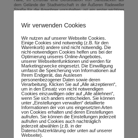
dem Gelände der Stadtwirtschaft in der Äußeren Radeweller
Straße für die Anwohner vorzuhalten, ist ein erster wichtiger
Schritt“, so der Netzwerk-Mitstreiter und Gastgeber des
Abends Andreas Hogrefe.
Wir verwenden Cookies
Regensburger Straße
Mit großem Nachdruck wird die Forderung an die Stadt Halle
Wir nutzen auf unserer Webseite Cookies.
Einige Cookies sind notwendig (z.B. für den
nach einer Tonnagebegrenzung für LKW in der Regensburger
Warenkorb) andere sind nicht notwendig. Die
Straße erneuert. Der Landtagsabgeordnete Thomas Keindorf
nicht-notwendigen Cookies helfen uns bei der
hatte dazu die Verkehrsplaner der Stadt Halle und des
Optimierung unseres Online-Angebotes,
Saalekreises nach langen Vermittlungsversuchen Anfang
unserer Webseitenfunktionen und werden für
diesen Jahres an einen Tisch gebracht. Erwartet wird die
Marketingzwecke eingesetzt. Die Einwilligung
Einhaltung der dort gemachten Zusagen. „Der überregionale
umfasst die Speicherung von Informationen auf
LKW-Verkehr muss jetzt aus der Regensburger Straße raus.
Ihrem Endgerät, das Auslesen
Die Belastung für die Anwohner ist schwer zu ertragen. Der
personenbezogener Daten sowie deren
Schulweg für die Grundschüler in Radewell ist derzeit nicht
Verarbeitung. Klicken Sie auf „Alle akzeptieren“,
sicher“, zeigt sich Keindorf tief besorgt. Auch Eltern der
um in den Einsatz von nicht notwendigen
angrenzenden Kita „Wurzelhaus“ sehen die Gefahren.
Cookies einzuwilligen oder auf „Alle ablehnen“,
wenn Sie sich anders entscheiden. Sie können
Nahversorgungszentrum Ammendorf
unter „Einstellungen verwalten“ detaillierte
Informationen der von uns eingesetzten Arten
Mit Blick auf das in der Warteschleife befindliche
von Cookies erhalten und deren Einstellungen
Nahversorgungszentrum in Ammendorf lädt das Netzwerk
aufrufen. Sie können die Einstellungen jederzeit
Süd die neu gewählten Stadträte zu einer Ortsbegehung in
aufrufen und Cookies auch nachträglich
den Süden der Stadt ein: „Überzeugen Sie sich vor Ort vom
jederzeit abwählen (z.B. in der
Bedarf an einem Drogeriemarkt und von der Wirtschafts- und
Datenschutzerklärung oder unten auf unserer
Innovationskraft am Industriestandort Ammendorf!“
Webseite).