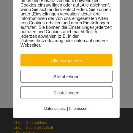
um in den Einsatz von nicht notwendigen
abschließend.
Cookies einzuwilligen oder auf „Alle ablehnen“,
wenn Sie sich anders entscheiden. Sie können
unter „Einstellungen verwalten“ detaillierte
Informationen der von uns eingesetzten Arten
von Cookies erhalten und deren Einstellungen
aufrufen. Sie können die Einstellungen jederzeit
Neueste Beiträge
aufrufen und Cookies auch nachträglich
jederzeit abwählen (z.B. in der
Sondervermögen für die Europachaussee richtige
Datenschutzerklärung oder unten auf unserer
Entscheidung!
30.04.2026
Webseite).
Halle: Erhöhung der Gewerbesteuer ist falsches Signal
26.03.2026
Alle akzeptieren
Orgacid-Altlasten: Bund und Land mit in der Verantwortung
15.02.2026
Halle: Sondervermögen Infrastruktur für die Europachaussee
Alle ablehnen
nutzen!
12.02.2026
Lehrpläne: Grundsteine für spätere Ausbildung werden in der
Grundschule gelegt
23.01.2026
Einstellungen
Datenschutz
|
Impressum
CDU – Deutschland
CDU – Sachsen-Anhalt
CDU – Halle