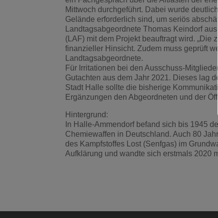
Mittwoch durchgeführt. Dabei wurde deutli
Gelände erforderlich sind, um seriös abschä
Landtagsabgeordnete Thomas Keindorf aus Hall
(LAF) mit dem Projekt beauftragt wird. „Die
finanzieller Hinsicht. Zudem muss geprüft w
Landtagsabgeordnete.
Für Irritationen bei den Ausschuss-Mitglied
Gutachten aus dem Jahr 2021. Dieses lag d
Stadt Halle sollte die bisherige Kommunikat
Ergänzungen den Abgeordneten und der Öffen
Hintergrund:
In Halle-Ammendorf befand sich bis 1945 d
Chemiewaffen in Deutschland. Auch 80 Jah
des Kampfstoffes Lost (Senfgas) im Grundwa
Aufklärung und wandte sich erstmals 2020 m