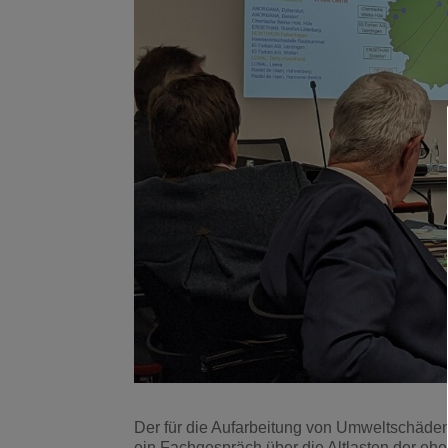
Der für die Aufarbeitung von Umweltschäd
ein Fachgespräch über die Altlasten der eh