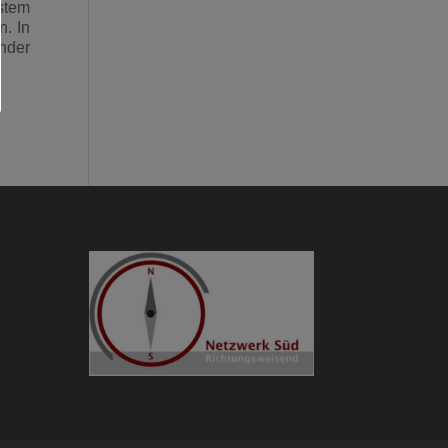
stem
n. In
nder