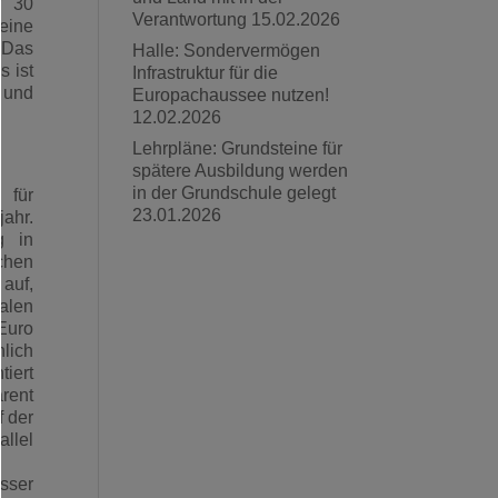
r 30
Verantwortung
15.02.2026
eine
„Das
Halle: Sondervermögen
 ist
Infrastruktur für die
n und
Europachaussee nutzen!
12.02.2026
Lehrpläne: Grundsteine für
spätere Ausbildung werden
in der Grundschule gelegt
 für
23.01.2026
jahr.
g in
chen
 auf,
alen
Euro
lich
tiert
arent
f der
llel
esser