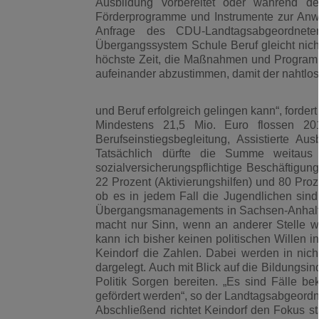
Ausbildung vorbereitet oder während de
Förderprogramme und Instrumente zur Anwe
Anfrage des CDU-Landtagsabgeordnete
Übergangssystem Schule Beruf gleicht nich
höchste Zeit, die Maßnahmen und Programme
aufeinander abzustimmen, damit der nahtlo
und Beruf erfolgreich gelingen kann“, forde
Mindestens 21,5 Mio. Euro flossen 20
Berufseinstiegsbegleitung, Assistierte Aus
Tatsächlich dürfte die Summe weitaus 
sozialversicherungspflichtige Beschäftig
22 Prozent (Aktivierungshilfen) und 80 Proz
ob es in jedem Fall die Jugendlichen sind
Übergangsmanagements in Sachsen-Anhalt (
macht nur Sinn, wenn an anderer Stelle w
kann ich bisher keinen politischen Willen i
Keindorf die Zahlen. Dabei werden in nich
dargelegt. Auch mit Blick auf die Bildungs
Politik Sorgen bereiten. „Es sind Fälle 
gefördert werden“, so der Landtagsabgeordn
Abschließend richtet Keindorf den Fokus st