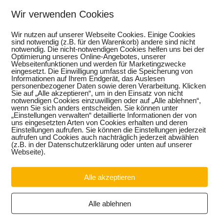
r Ausbildung zusätzlich betreut. Dafür kommen weit übe
ndung, wie aus der Antwort der Landesregierung auf eine kl
Wir verwenden Cookies
n aus Sachsen-Anhalt, Thomas Keindorf, hervorgeht. 
t nur in Sachsen-Anhalt einem undurchsichtigen Dschungel. Es
Wir nutzen auf unserer Webseite Cookies. Einige Cookies
 bei effizientem Mitteleinsatz zu koordinieren, zu reduziere
sind notwendig (z.B. für den Warenkorb) andere sind nicht
notwendig. Die nicht-notwendigen Cookies helfen uns bei der
se Übergang junger Menschen von der Schule in Ausbildung
Optimierung unseres Online-Angebotes, unserer
Webseitenfunktionen und werden für Marketingzwecke
eingesetzt. Die Einwilligung umfasst die Speicherung von
rt Keindorf dringenden Handlungsbedarf ein.
Informationen auf Ihrem Endgerät, das Auslesen
personenbezogener Daten sowie deren Verarbeitung. Klicken
15 in entsprechende Maßnahmen und Projekte, darunter
Sie auf „Alle akzeptieren“, um in den Einsatz von nicht
bildung, Einstiegsqualifizierung und das Berufsvorbereitungs
notwendigen Cookies einzuwilligen oder auf „Alle ablehnen“,
höher liegen. Die Erfolgsquoten, also die Eingliederun
wenn Sie sich anders entscheiden. Sie können unter
„Einstellungen verwalten“ detaillierte Informationen der von
ung sechs Monate nach dem Ende einer Maßnahme, liegen zwis
uns eingesetzten Arten von Cookies erhalten und deren
ent (Ausbildungsbegleitende Hilfen). „Es drängt sich die Frage
Einstellungen aufrufen. Sie können die Einstellungen jederzeit
, die von den Angeboten profitieren. Der Aufbau eines region
aufrufen und Cookies auch nachträglich jederzeit abwählen
(z.B. in der Datenschutzerklärung oder unten auf unserer
RÜMSA) mit einer Investitionssumme von zusätzlich 25 Mio. 
Webseite).
eniger effiziente Maßnahmen zurückgefahren werden. Tatsäch
n diese Richtung erkennen, das Gegenteil ist der Fall“, kommen
t jedem Fall die Erfolgsaussichten erfasst und Kosten transp
Alle akzeptieren
industrie muss das intransparente Übergangssystem Schule Beru
bekannt, bei denen Jugendliche aus mehreren Programmen para
ete.
Alle ablehnen
ärker auf das Bildungssystem. „Prävention in der Schule ist b