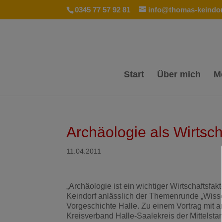
0345 77 57 92 81
info@thomas-keindor
Start
Über mich
M
Archäologie als Wirtsch
11.04.2011
„Archäologie ist ein wichtiger Wirtschaftsf
Keindorf anlässlich der Themenrunde „Wisse
Vorgeschichte Halle. Zu einem Vortrag mit 
Kreisverband Halle-Saalekreis der Mittelst