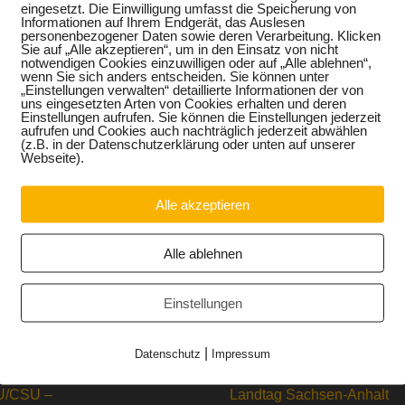
Direktor des Landesamtes für Denkmalpflege und Archäologie
eingesetzt. Die Einwilligung umfasst die Speicherung von
Informationen auf Ihrem Endgerät, das Auslesen
Vorgeschichte Halle. Dieser hat die Chancen einer starken
personenbezogener Daten sowie deren Verarbeitung. Klicken
chaft überzeugend dargestellt. „Sachsen-Anhalt muss sein
Sie auf „Alle akzeptieren“, um in den Einsatz von nicht
tzen. Dabei ist das Land auf die Unterstützung in der Wirtschaft
notwendigen Cookies einzuwilligen oder auf „Alle ablehnen“,
wenn Sie sich anders entscheiden. Sie können unter
e in der Tourismusbranche und in der Archäologie müssen uns
„Einstellungen verwalten“ detaillierte Informationen der von
uns eingesetzten Arten von Cookies erhalten und deren
Einstellungen aufrufen. Sie können die Einstellungen jederzeit
ahren nicht optimal gesteuert. Dem künftigen Ministerpräsident
aufrufen und Cookies auch nachträglich jederzeit abwählen
(z.B. in der Datenschutzerklärung oder unten auf unserer
ch hier etwas getan hat“, lobt Meller den CDU-Politiker. Zu den
Webseite).
en die Himmelsscheibe von Nebra und das Gräberfeld mit der
 belegte Rang 10 der weltweit bedeutendsten „Wissenschaftliche
bar ist der gesellschaftliche Mehrwert von Archäologie am Beisp
Alle akzeptieren
lich“, so Keindorf abschließend.
Alle ablehnen
Einstellungen
|
Datenschutz
Impressum
/CSU –
Landtag Sachsen-Anhalt