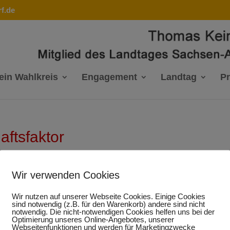
f.de
ein Wahlkreis
Engagement
Landtag
P
aftsfaktor
Wir verwenden Cookies
aktor für Sachsen-Anhalt“, erklärt der Landtagsabgeordnete Thom
Wir nutzen auf unserer Webseite Cookies. Einige Cookies
nschaft pro Wirtschaft“ am 11. April im Landesmuseum für
sind notwendig (z.B. für den Warenkorb) andere sind nicht
notwendig. Die nicht-notwendigen Cookies helfen uns bei der
anschließender Diskussionsrunde und Führung eingeladen hatte
Optimierung unseres Online-Angebotes, unserer
ands- und Wirtschaftsvereinigung(MIT) der CDU. Gastredner im
Webseitenfunktionen und werden für Marketingzwecke