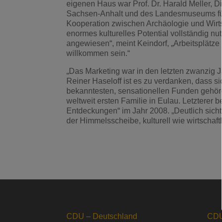
eigenen Haus war Prof. Dr. Harald Meller, 
Sachsen-Anhalt und des Landesmuseums für 
Kooperation zwischen Archäologie und Wirts
enormes kulturelles Potential vollständig nu
angewiesen“, meint Keindorf, „Arbeitsplätz
willkommen sein.“
„Das Marketing war in den letzten zwanzig J
Reiner Haseloff ist es zu verdanken, dass si
bekanntesten, sensationellen Funden gehör
weltweit ersten Familie in Eulau. Letzterer
Entdeckungen“ im Jahr 2008. „Deutlich sicht
der Himmelsscheibe, kulturell wie wirtschaft
CDU – Deutschland
CDU