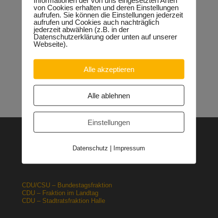
Sondervermögen für die Europachaussee richtige
von Cookies erhalten und deren Einstellungen
Entscheidung!
30.04.2026
aufrufen. Sie können die Einstellungen jederzeit
Halle: Erhöhung der Gewerbesteuer ist falsches Signal
aufrufen und Cookies auch nachträglich
jederzeit abwählen (z.B. in der
26.03.2026
Datenschutzerklärung oder unten auf unserer
Orgacid-Altlasten: Bund und Land mit in der Verantwortung
Webseite).
15.02.2026
Halle: Sondervermögen Infrastruktur für die Europachaussee
nutzen!
12.02.2026
Alle akzeptieren
Lehrpläne: Grundsteine für spätere Ausbildung werden in der
Grundschule gelegt
23.01.2026
Alle ablehnen
Einstellungen
CDU – Deutschland
Datenschutz
|
Impressum
CDU – Sachsen-Anhalt
CDU – Halle
CDU/CSU – Bundestagsfraktion
CDU – Fraktion im Landtag
CDU – Stadtratsfraktion Halle