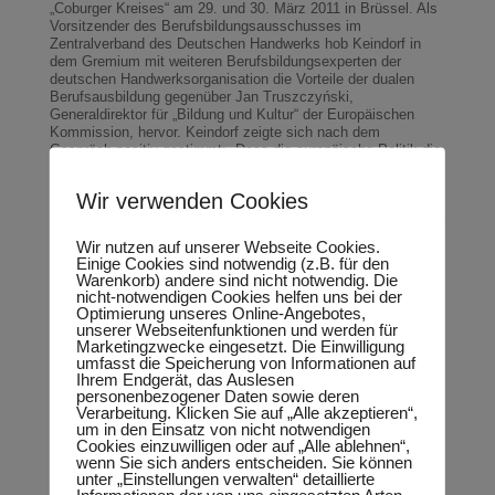
„Coburger Kreises“ am 29. und 30. März 2011 in Brüssel. Als
Vorsitzender des Berufsbildungsausschusses im
Zentralverband des Deutschen Handwerks hob Keindorf in
dem Gremium mit weiteren Berufsbildungsexperten der
deutschen Handwerksorganisation die Vorteile der dualen
Berufsausbildung gegenüber Jan Truszczyński,
Generaldirektor für „Bildung und Kultur“ der Europäischen
Kommission, hervor. Keindorf zeigte sich nach dem
Gespräch positiv gestimmt: „Dass die europäische Politik die
Leistungen der beruflichen Bildung in Deutschland anerkennt,
ist ein wichtiges Signal. Ich freue mich, dass die Europäische
Wir verwenden Cookies
Kommission Anstrengungen unternimmt, die Attraktivität der
beruflichen Bildung stärker in den Vordergrund zu rücken“. Die
duale Berufsausbildung hat einen wichtigen Beitrag bei der
Wir nutzen auf unserer Webseite Cookies.
Überwindung der Finanz- und Wirtschaftskrise in Deutschland
Einige Cookies sind notwendig (z.B. für den
geleistet, so Keindorf. Auch die Senkung der
Warenkorb) andere sind nicht notwendig. Die
Jugendarbeitslosigkeit ist über das System der beruflichen
nicht-notwendigen Cookies helfen uns bei der
Bildung erreichbar, wie ein EU-Vergleich zeigt. Die Förderung
Optimierung unseres Online-Angebotes,
der beruflichen Bildung in der EU ist ein notwendiger Schritt,
unserer Webseitenfunktionen und werden für
so Keindorf abschließend.
Marketingzwecke eingesetzt. Die Einwilligung
umfasst die Speicherung von Informationen auf
Ihrem Endgerät, das Auslesen
personenbezogener Daten sowie deren
Verarbeitung. Klicken Sie auf „Alle akzeptieren“,
um in den Einsatz von nicht notwendigen
Cookies einzuwilligen oder auf „Alle ablehnen“,
wenn Sie sich anders entscheiden. Sie können
Neueste Beiträge
unter „Einstellungen verwalten“ detaillierte
Informationen der von uns eingesetzten Arten