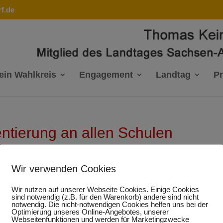
f.de
ein Wahlkreis
Engagement
Landtag
P
entierung an allen Schulen
Wir verwenden Cookies
 Umsetzung einer verbindlichen und systematischen Berufs-
Wir nutzen auf unserer Webseite Cookies. Einige Cookies
sind notwendig (z.B. für den Warenkorb) andere sind nicht
en weiterführenden Schulen erklärt der Sprecher für Berufl
notwendig. Die nicht-notwendigen Cookies helfen uns bei der
chsen-Anhalt und Redner im Plenum, Thomas Keindorf: „Bei
Optimierung unseres Online-Angebotes, unserer
rufsleben setzen wir als CDU-Fraktion auf eine systemati
Webseitenfunktionen und werden für Marketingzwecke