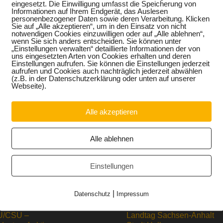
eingesetzt. Die Einwilligung umfasst die Speicherung von
nden Schulen. Mit dem Aufbau einer systematischen Berufs-
Informationen auf Ihrem Endgerät, das Auslesen
n wir die Voraussetzung, um die Berufsneigungen junger Mens
personenbezogener Daten sowie deren Verarbeitung. Klicken
dienabbrüche zu
Sie auf „Alle akzeptieren“, um in den Einsatz von nicht
notwendigen Cookies einzuwilligen oder auf „Alle ablehnen“,
wenn Sie sich anders entscheiden. Sie können unter
„Einstellungen verwalten“ detaillierte Informationen der von
bildung gerade auch für leistungsstarke Abiturienten vielfäl
uns eingesetzten Arten von Cookies erhalten und deren
Land – etwa mit Blick auf die Unternehmensnachfolge – bereit.
Einstellungen aufrufen. Sie können die Einstellungen jederzeit
rbeitsgruppe Bildung und Kultur der CDU-Fraktion im Lan
aufrufen und Cookies auch nachträglich jederzeit abwählen
(z.B. in der Datenschutzerklärung oder unten auf unserer
von Berufs- und Studienorientierung soll in allen Lehrplänen 
Webseite).
ormen fächerübergreifend verankert werden. Es wird jetzt da
ärken, damit die Fachkräftesicherung in der Wirtschaft erfolg
r Fähig- und Fertigkeiten als Bestandteil von Berufsorientie
Alle akzeptieren
Alle ablehnen
Einstellungen
|
Datenschutz
Impressum
/CSU –
Landtag Sachsen-Anhalt