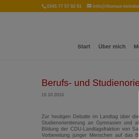
0345 77 57 92 81
info@thomas-keindor
Start
Über mich
M
Berufs- und Studienori
15.10.2015
Zur heutigen Debatte im Landtag über die
Studienorientierung an Gymnasien und all
Bildung der CDU-Landtagsfraktion von Sa
Vorbereitung junger Menschen auf das Be