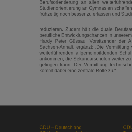
Berufsorientierung an allen weiterführe
Studienorientierung an Gymnasien schaffe
frühzeitig noch besser zu erfassen und Stu
reduzieren. Zudem hält die duale Berufsaus
berufliche Entwicklungschancen in unserem 
Hardy Peter Güssau, Vorsitzender der A
Sachsen-Anhalt, ergänzt: „Die Vermittlung 
weiterführenden allgemeinbildenden Schulf
ankommen, die Sekundarschulen weiter zu st
gelingen kann. Der Vermittlung technische
kommt dabei eine zentrale Rolle zu.“
CDU – Deutschland
CDU