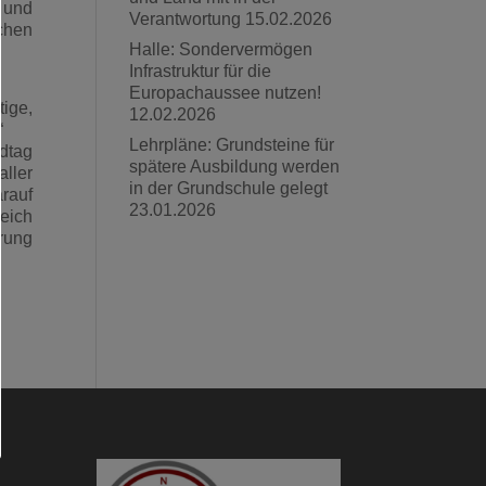
 und
Verantwortung
15.02.2026
chen
Halle: Sondervermögen
Infrastruktur für die
Europachaussee nutzen!
tige,
12.02.2026
“
Lehrpläne: Grundsteine für
dtag
spätere Ausbildung werden
aller
in der Grundschule gelegt
rauf
23.01.2026
reich
rung