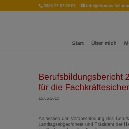
0345 77 57 92 81
info@thomas-keindor
Start
Über mich
M
Berufsbildungsbericht 
für die Fachkräftesiche
15.05.2013
Anlässlich der Verabschiedung des Berufs
Landtagsabgeordnete und Präsident der H