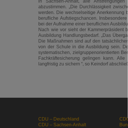
in Sachsen-Anhalt, alle Anstrengungen
abzustimmen. „Die Durchlässigkeit zwisch
werden. Die wechselseitige Anerkennung ber
berufliche Aufstiegschancen. Insbesondere
bei der Aufnahme einer beruflichen Ausbildun
Nach wie vor sieht der Kammerpräsident b
Ausbildung Handlungsbedarf. „Das Übergan
Die Maßnahmen sind auf den tatsächlichen
von der Schule in die Ausbildung sein. De
systematischen, zielgruppenorientierten Ber
Fachkräftesicherung gelingen kann. All
langfristig zu sichern “, so Keindorf abschli
CDU – Deutschland
CDU
CDU – Sachsen-Anhalt
Bun