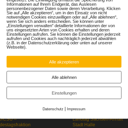
 zur Fachkräftesicherung auszubauen und besser aufeina
Informationen auf Ihrem Endgerät, das Auslesen
en beruflicher und akademischer Bildung muss weiter verbes
personenbezogener Daten sowie deren Verarbeitung. Klicken
eits erworbener Kenntnisse führt zu mehr Flexibilität und fö
Sie auf „Alle akzeptieren“, um in den Einsatz von nicht
notwendigen Cookies einzuwilligen oder auf „Alle ablehnen“,
 Studienabbrecher können dank ihrer theoretischen Vorkenntn
wenn Sie sich anders entscheiden. Sie können unter
g profitieren“, ist Keindorf überzeugt.
„Einstellungen verwalten“ detaillierte Informationen der von
ei der Gestaltung des Übergangsbereiches von der Schule in
uns eingesetzten Arten von Cookies erhalten und deren
Einstellungen aufrufen. Sie können die Einstellungen jederzeit
gssystem ist intransparent und muss dringend reformiert wer
aufrufen und Cookies auch nachträglich jederzeit abwählen
 Förderbedarf zu konzentrieren. Ziel muss der nahtlose Über
(z.B. in der Datenschutzerklärung oder unten auf unserer
r Ausbau der Berufseinstiegsbegleitung und die Einführung e
Webseite).
ufsorientierung an allen Schulformen sind unverzichtbar, dami
e Jugendlichen werden gebraucht, um den Fachkräftenachw
Alle akzeptieren
eßend.
Alle ablehnen
Einstellungen
|
Datenschutz
Impressum
/CSU –
Landtag Sachsen-Anhalt
destagsfraktion
Stadt Halle