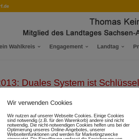
f.de
ein Wahlkreis
Engagement
Landtag
P
2013: Duales System ist Schlüsse
rung
Wir verwenden Cookies
Wir nutzen auf unserer Webseite Cookies. Einige Cookies
sind notwendig (z.B. für den Warenkorb) andere sind nicht
notwendig. Die nicht-notwendigen Cookies helfen uns bei der
bildungsberichtes 2013 durch die Bundesregierung appelliert
Optimierung unseres Online-Angebotes, unserer
andwerkskammer Halle, Thomas Keindorf, an die Landesregie
Webseitenfunktionen und werden für Marketingzwecke
eingesetzt. Die Einwilligung umfasst die Speicherung von