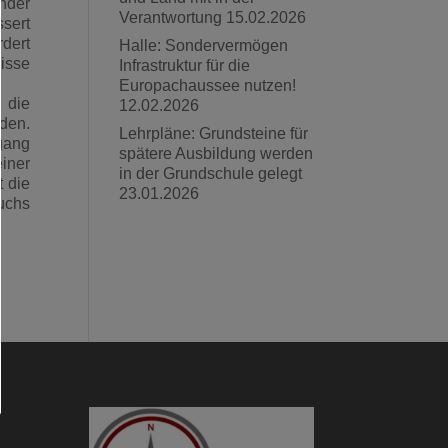
nder
Verantwortung
15.02.2026
sert
rdert
Halle: Sondervermögen
isse
Infrastruktur für die
Europachaussee nutzen!
 die
12.02.2026
den.
Lehrpläne: Grundsteine für
gang
spätere Ausbildung werden
iner
in der Grundschule gelegt
t die
23.01.2026
uchs