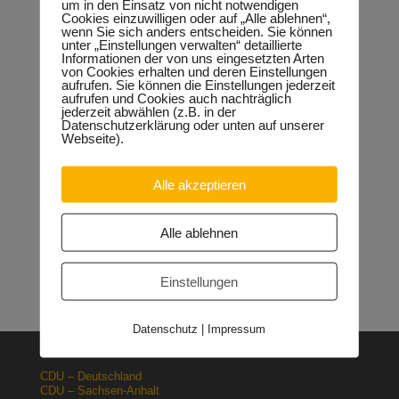
um in den Einsatz von nicht notwendigen
Fachkräftesicherung und findet weltweit höchste
Cookies einzuwilligen oder auf „Alle ablehnen“,
Anerkennung“, so Keindorf abschließend.
wenn Sie sich anders entscheiden. Sie können
unter „Einstellungen verwalten“ detaillierte
Informationen der von uns eingesetzten Arten
von Cookies erhalten und deren Einstellungen
aufrufen. Sie können die Einstellungen jederzeit
Neueste Beiträge
aufrufen und Cookies auch nachträglich
jederzeit abwählen (z.B. in der
Sondervermögen für die Europachaussee richtige
Datenschutzerklärung oder unten auf unserer
Entscheidung!
30.04.2026
Webseite).
Halle: Erhöhung der Gewerbesteuer ist falsches Signal
26.03.2026
Alle akzeptieren
Orgacid-Altlasten: Bund und Land mit in der Verantwortung
15.02.2026
Halle: Sondervermögen Infrastruktur für die Europachaussee
Alle ablehnen
nutzen!
12.02.2026
Lehrpläne: Grundsteine für spätere Ausbildung werden in der
Grundschule gelegt
23.01.2026
Einstellungen
Datenschutz
|
Impressum
CDU – Deutschland
CDU – Sachsen-Anhalt