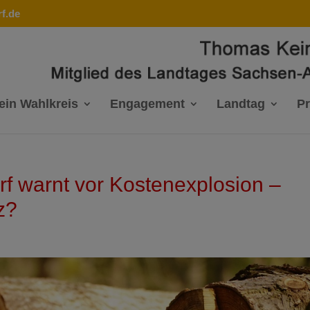
f.de
ein Wahlkreis
Engagement
Landtag
P
f warnt vor Kostenexplosion –
z?