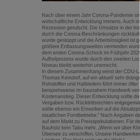
Nach über einem Jahr Corona-Pandemie sind
wirtschaftliche Entwicklung immens. Auch im 
Rezession gerutscht. Die Umsätze in der Ind
durch die Corona-Beschränkungen rückläufig
wurde gestoppt und die Arbeitslosigkeit ist 
größere Entlassungswellen vermieden wurde
dem ersten Corona-Schock im Frühjahr 2020 h
Aufholprozess wurde durch den zweiten Loc
Niveau bleibt weiterhin unerreicht.
In diesem Zusammenhang weist der CDU-La
Thomas Keindorf, auf ein aktuell sehr drän
Rohstoffen und Halbleitern führt immer öfter
beispielsweise im baunahem Handwerk verm
Kostenanstieg. Dieser Entwicklung sollte die
Vergaben bzw. Rücktrittsrechten entgegenwi
sollte ebenso ein Einwirken auf die Absatzpol
staatlichen Forstbetriebe.“ Nach Angaben 
auf dem Markt zu Preisspekulationen. Für 
Bauholz kein Tabu mehr. „Wenn wir über Kli
Übersee zu verschiffen. Unsere Handwerker 