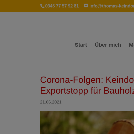
0345 77 57 92 81
info@thomas-keindor
Start
Über mich
M
Corona-Folgen: Keindor
Exportstopp für Bauhol
21.06.2021