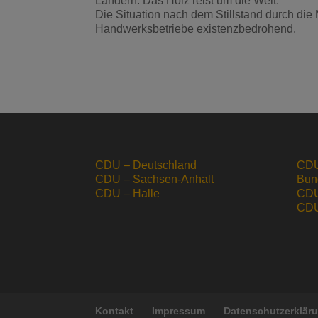
Ländern. Das Holz reist um die Welt.“
Die Situation nach dem Stillstand durch d
Handwerksbetriebe existenzbedrohend.
CDU – Deutschland
CDU
CDU – Sachsen-Anhalt
Bun
CDU – Halle
CDU
CDU 
Kontakt
Impressum
Datenschutzerklär