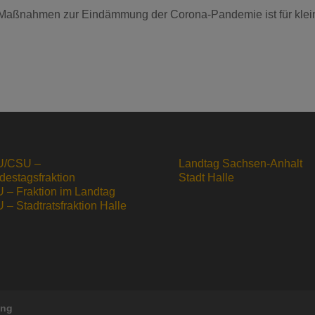
ie Maßnahmen zur Eindämmung der Corona-Pandemie ist für klei
/CSU –
Landtag Sachsen-Anhalt
destagsfraktion
Stadt Halle
 – Fraktion im Landtag
– Stadtratsfraktion Halle
ung