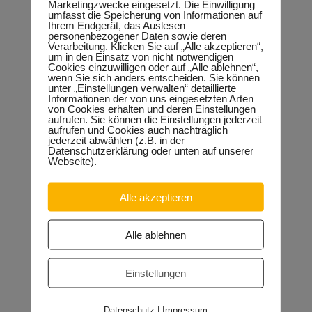
Marketingzwecke eingesetzt. Die Einwilligung
Keindorf.
umfasst die Speicherung von Informationen auf
Hintergrund:
Ihrem Endgerät, das Auslesen
personenbezogener Daten sowie deren
Das Energiekostendämpfungsprogramm ist ein im Juli
Verarbeitung. Klicken Sie auf „Alle akzeptieren“,
aufgelegtes Programm des Bundes zur Dämpfung des
um in den Einsatz von nicht notwendigen
Cookies einzuwilligen oder auf „Alle ablehnen“,
Erdgas- und Strompreisanstiegs für besonders betroffene
wenn Sie sich anders entscheiden. Sie können
energie- und handelsintensive Unternehmen in Form eines
unter „Einstellungen verwalten“ detaillierte
zeitlich befristeten und eng umgrenzten Kostenzuschusses.
Informationen der von uns eingesetzten Arten
Die Hilfen erhalten nur Unternehmen, deren Branche in der
von Cookies erhalten und deren Einstellungen
KUEBLL-Liste der EU aufgeführt werden, in der Regel
aufrufen. Sie können die Einstellungen jederzeit
Industriebetriebe.
aufrufen und Cookies auch nachträglich
jederzeit abwählen (z.B. in der
Datenschutzerklärung oder unten auf unserer
Webseite).
Neueste Beiträge
Alle akzeptieren
Sondervermögen für die Europachaussee richtige
Entscheidung!
30.04.2026
Halle: Erhöhung der Gewerbesteuer ist falsches Signal
Alle ablehnen
26.03.2026
Orgacid-Altlasten: Bund und Land mit in der Verantwortung
15.02.2026
Einstellungen
Halle: Sondervermögen Infrastruktur für die Europachaussee
nutzen!
12.02.2026
Lehrpläne: Grundsteine für spätere Ausbildung werden in der
Datenschutz
|
Impressum