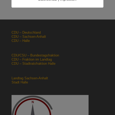
Grundschule gelegt
23.01.2026
CDU – Deutschland
CDU – Sachsen-Anhalt
CDU – Halle
CDU/CSU – Bundestagsfraktion
CDU – Fraktion im Landtag
CDU – Stadtratsfraktion Halle
Landtag Sachsen-Anhalt
Stadt Halle