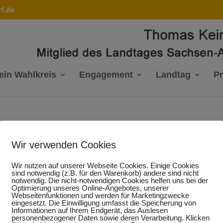
f.de
ein Wahlkreis
Engagement
Landtag
P
ch ist ein Abbruch zu viel
Wir verwenden Cookies
Wir nutzen auf unserer Webseite Cookies. Einige Cookies
sind notwendig (z.B. für den Warenkorb) andere sind nicht
notwendig. Die nicht-notwendigen Cookies helfen uns bei der
 Arbeitsmarkt- und Berufsforschung vorgestellten Zahlen zu
Optimierung unseres Online-Angebotes, unserer
Webseitenfunktionen und werden für Marketingzwecke
 Sachsen-Anhalt äußern sich die bildungspolitische Sprecheri
eingesetzt. Die Einwilligung umfasst die Speicherung von
 Angela Gorr, und der Sprecher für Berufliche Bildung der 
Informationen auf Ihrem Endgerät, das Auslesen
Zahlen kann man streiten, aber jeder Ausbildungsabbruch ist
personenbezogener Daten sowie deren Verarbeitung. Klicken