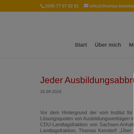
0345 77 57 92 81
info@thomas-keindor
Start
Über mich
M
Jeder Ausbildungsabbru
16.09.2016
Vor dem Hintergrund der vom Institut für
Lösungsquoten von Ausbildungsverträgen in
CDU-Landtagsfraktion von Sachsen-Anhalt,
Landtagsfraktion, Thomas Keindorf: „Über 