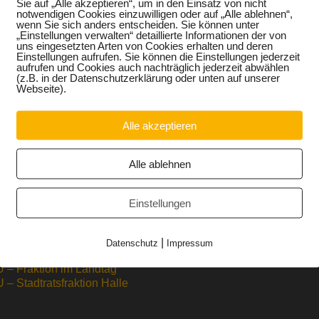
Sie auf „Alle akzeptieren“, um in den Einsatz von nicht
 deshalb nach der Umsetzung einer verbindlichen Berufs-
notwendigen Cookies einzuwilligen oder auf „Alle ablehnen“,
zurückliegenden Legislaturperiode weitere im Koalitionsver
wenn Sie sich anders entscheiden. Sie können unter
ruflichen Bildung angehen. Die Koordinierung der Zuständigke
„Einstellungen verwalten“ detaillierte Informationen der von
uns eingesetzten Arten von Cookies erhalten und deren
ür Bildung und die Herstellung von effizienten Strukture
Einstellungen aufrufen. Sie können die Einstellungen jederzeit
 Jugendliche mit Unterstützungsbedarf eine Chance haben, mü
aufrufen und Cookies auch nachträglich jederzeit abwählen
(z.B. in der Datenschutzerklärung oder unten auf unserer
Webseite).
Alle akzeptieren
Alle ablehnen
Einstellungen
/CSU –
Landtag Sachsen-Anhalt
|
Datenschutz
Impressum
destagsfraktion
Stadt Halle
 – Fraktion im Landtag
– Stadtratsfraktion Halle