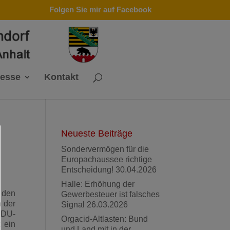
Folgen Sie mir auf Facebook
resse
Kontakt
Neueste Beiträge
Sondervermögen für die
Europachaussee richtige
Entscheidung!
30.04.2026
Halle: Erhöhung der
 den
Gewerbesteuer ist falsches
n der
Signal
26.03.2026
CDU-
Orgacid-Altlasten: Bund
 ein
und Land mit in der