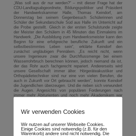
„Was soll aus dir nur werden?“ – mit dieser Frage hat der
CDU-Landtagsabgeordnete, Bildungspolitiker und Präsident
der Handwerkskammer Halle, Thomas Keindorf, am
Donnerstag bei seinem Gegenbesuch Schülerinnen und
Schüler der Sekundarschule Süd aus Halle im Unterricht auf
die Probe gestellt. Gleich in der ersten Schulstunde zeigte
der Meister den Schülern in 45 Minuten das Einmaleins im
Handwerk. „Die Ausbildung zum Handwerksmeister kann den
Beginn für eine erfolgreiche berufliche Zukunft und ein
selbstbestimmtes Leben sein“, erklärte Keindorf den
zunächst ungläubigen Pennälern. „Es reicht nicht, wenn
unsere Ingenieure zwar die Durchflussmenge bei einem
Wasserrohrbruch berechnen können, jedoch niemand da ist,
der das Rohr auch fachgerecht repariert. Andererseits wird
unsere Gesellschaft immer älter. Hörgeräteakustiker und
Orthopädietechniker sind nur eine von vielen Berufen, die
auch in Zukunft vor Ort gebraucht werden“, konnte Keindorf
die Jugendlichen überzeugen. Und die
rieben sich verwundert
die Augen. Angesichts von populären Forderungen nach
immer mehr Abiturienten und noch mehr Akademikern war
das nicht unbedingt zu erwarten. Zufrieden über den nicht
alltäglichen Besuch äußerte sich auch Schulleiter Ralf-Jürgen
Kneissl: „Ich freue mich, wenn Handwerk und Politik auf uns
Wir verwenden Cookies
zukommen“.
Für die Unternehmen wird es immer schwieriger, ihren
Wir nutzen auf unserer Webseite Cookies.
Fachkräftenachwuchs zu sichern. Der anhaltende Trend zur
Einige Cookies sind notwendig (z.B. für den
Höherqualifizierung verschärft die Rekrutierungsprobleme der
Warenkorb) andere sind nicht notwendig. Die
Betriebe. „Die Wirtschaft muss stärker in die Schulen rein.