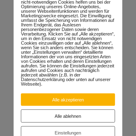
nicht-notwendigen Cookies helfen uns bei der
Eine systematische Berufsvorbereitung und
Optimierung unseres Online-Angebotes,
Berufsorientierung an Schulen sind der Schlüssel zur
unserer Webseitenfunktionen und werden für
Fachkräftegewinnung in Sachsen-Anhalt. In den
Marketingzwecke eingesetzt. Die Einwilligung
Sekundarschulen lernen die qualifizierten Fachkräfte von
umfasst die Speicherung von Informationen auf
morgen. Diese gilt es – neben Abiturienten – für eine
Ihrem Endgerät, das Auslesen
anspruchsvolle Berufsausbildung in einem Betrieb zu
personenbezogener Daten sowie deren
gewinnen. Der Weg zu einem anschließenden Studium bleibt
Verarbeitung. Klicken Sie auf „Alle akzeptieren“,
ausdrücklich offen“, so der Kammerpräsident.
um in den Einsatz von nicht notwendigen
Bereits im März konnten sich Schüler der Klassenstufen 9
Cookies einzuwilligen oder auf „Alle ablehnen“,
und 10 der Sekundarschule Süd einen Eindruck von der
wenn Sie sich anders entscheiden. Sie können
Arbeit des Bildungspolitikers im Landtag verschaffen. „Ich
unter „Einstellungen verwalten“ detaillierte
Informationen der von uns eingesetzten Arten
habe die berufliche Bildung stets als von der Landesregierung
von Cookies erhalten und deren Einstellungen
vernachlässigt angesehen“, erklärt Keindorf “seinen“
aufrufen. Sie können die Einstellungen jederzeit
aufmerksamen Schülern. Das soll sich jetzt ändern. „Mein
aufrufen und Cookies auch nachträglich
Dank geht auch an Ministerpräsident Reiner Haseloff und
jederzeit abwählen (z.B. in der
Innenminister Holger Stahlknecht, die sich mit mir den Fragen
Datenschutzerklärung oder unten auf unserer
der Schüler gestellt haben“, so Keindorf abschließend.
Webseite).
Alle akzeptieren
Neueste Beiträge
Sondervermögen für die Europachaussee richtige
Alle ablehnen
Entscheidung!
30.04.2026
Halle: Erhöhung der Gewerbesteuer ist falsches Signal
26.03.2026
Einstellungen