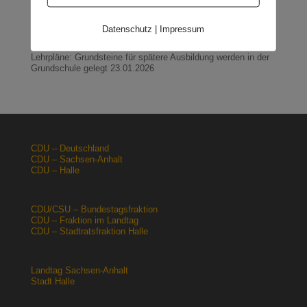
Orgacid-Altlasten: Bund und Land mit in der Verantwortung
15.02.2026
Datenschutz
|
Impressum
Halle: Sondervermögen Infrastruktur für die Europachaussee
nutzen!
12.02.2026
Lehrpläne: Grundsteine für spätere Ausbildung werden in der
Grundschule gelegt
23.01.2026
CDU – Deutschland
CDU – Sachsen-Anhalt
CDU – Halle
CDU/CSU – Bundestagsfraktion
CDU – Fraktion im Landtag
CDU – Stadtratsfraktion Halle
Landtag Sachsen-Anhalt
Stadt Halle