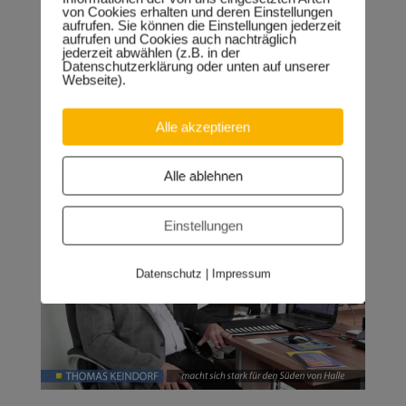
von Cookies erhalten und deren Einstellungen
aufrufen. Sie können die Einstellungen jederzeit
aufrufen und Cookies auch nachträglich
jederzeit abwählen (z.B. in der
Datenschutzerklärung oder unten auf unserer
Webseite).
Einblick in meine politische Arbeit
im Jahr 2014
Alle akzeptieren
Alle ablehnen
Einstellungen
Datenschutz
|
Impressum