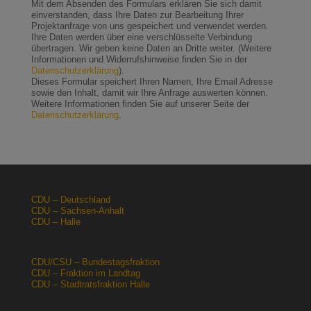
Mit dem Absenden des Formulars erklären Sie sich damit
einverstanden, dass Ihre Daten zur Bearbeitung Ihrer
Projektanfrage von uns gespeichert und verwendet werden.
Ihre Daten werden über eine verschlüsselte Verbindung
übertragen. Wir geben keine Daten an Dritte weiter. (Weitere
Informationen und Widerrufshinweise finden Sie in der
Datenschutzerklärung
).
Dieses Formular speichert Ihren Namen, Ihre Email Adresse
sowie den Inhalt, damit wir Ihre Anfrage auswerten können.
Weitere Informationen finden Sie auf unserer Seite der
Datenschutzerklärung
.
CDU – Deutschland
CDU – Sachsen-Anhalt
CDU – Halle
CDU/CSU – Bundestagsfraktion
CDU – Fraktion im Landtag
CDU – Stadtratsfraktion Halle