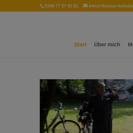
0345 77 57 92 81
info@thomas-keindor
Start
Über mich
M