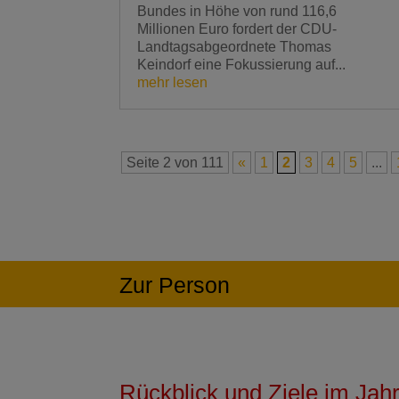
Bundes in Höhe von rund 116,6
Millionen Euro fordert der CDU-
Landtagsabgeordnete Thomas
Keindorf eine Fokussierung auf...
mehr lesen
Seite 2 von 111
«
1
2
3
4
5
...
Zur Person
Rückblick und Ziele im Jah