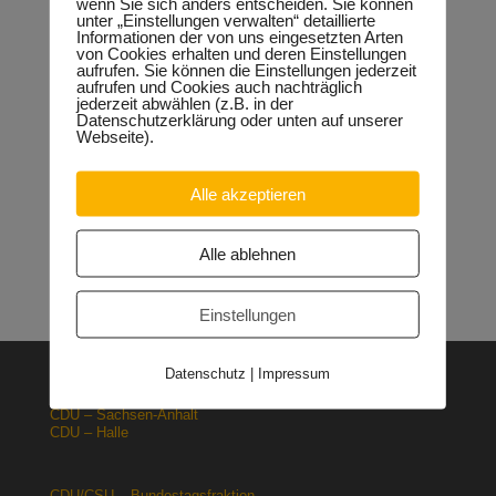
wenn Sie sich anders entscheiden. Sie können
unter „Einstellungen verwalten“ detaillierte
Informationen der von uns eingesetzten Arten
Neueste Beiträge
von Cookies erhalten und deren Einstellungen
aufrufen. Sie können die Einstellungen jederzeit
Sondervermögen für die Europachaussee richtige
aufrufen und Cookies auch nachträglich
Entscheidung!
30.04.2026
jederzeit abwählen (z.B. in der
Datenschutzerklärung oder unten auf unserer
Halle: Erhöhung der Gewerbesteuer ist falsches Signal
Webseite).
26.03.2026
Orgacid-Altlasten: Bund und Land mit in der Verantwortung
15.02.2026
Alle akzeptieren
Halle: Sondervermögen Infrastruktur für die Europachaussee
nutzen!
12.02.2026
Lehrpläne: Grundsteine für spätere Ausbildung werden in der
Alle ablehnen
Grundschule gelegt
23.01.2026
Einstellungen
Datenschutz
|
Impressum
CDU – Deutschland
CDU – Sachsen-Anhalt
CDU – Halle
CDU/CSU – Bundestagsfraktion