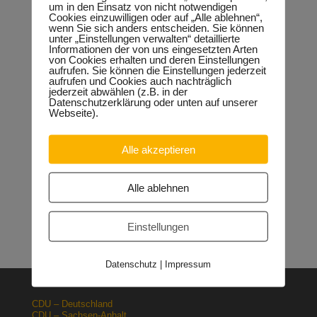
um in den Einsatz von nicht notwendigen
gehört es auch, den Schülern ein klares Bild von
Cookies einzuwilligen oder auf „Alle ablehnen“,
der Berufswelt zu vermitteln.“
wenn Sie sich anders entscheiden. Sie können
unter „Einstellungen verwalten“ detaillierte
Informationen der von uns eingesetzten Arten
von Cookies erhalten und deren Einstellungen
aufrufen. Sie können die Einstellungen jederzeit
aufrufen und Cookies auch nachträglich
Neueste Beiträge
jederzeit abwählen (z.B. in der
Sondervermögen für die Europachaussee richtige
Datenschutzerklärung oder unten auf unserer
Webseite).
Entscheidung!
30.04.2026
Halle: Erhöhung der Gewerbesteuer ist falsches Signal
26.03.2026
Alle akzeptieren
Orgacid-Altlasten: Bund und Land mit in der Verantwortung
15.02.2026
Halle: Sondervermögen Infrastruktur für die Europachaussee
Alle ablehnen
nutzen!
12.02.2026
Lehrpläne: Grundsteine für spätere Ausbildung werden in der
Grundschule gelegt
23.01.2026
Einstellungen
Datenschutz
|
Impressum
CDU – Deutschland
CDU – Sachsen-Anhalt