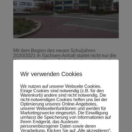
Mit dem Beginn des neuen Schuljahres
2020/2021 in Sachsen-Anhalt startet nicht nur die
Wissensvermittlung. „Schule leistet mehr“, sagt
Thomas Keindorf, CDU-Landtagsabgeordneter
und Präsident der Handwerkskammer Halle.
Wir verwenden Cookies
Soziale Interaktion, das Trainieren von
Verhaltensweisen oder auch der Umgang
miteinander könnten im Homeschooling kaum
Wir nutzen auf unserer Webseite Cookies.
Einige Cookies sind notwendig (z.B. für den
vermittelt werden, stellt Keindorf fest. „Aber gerade
Warenkorb) andere sind nicht notwendig. Die
diese Kompetenzen werden gebraucht, wenn
nicht-notwendigen Cookies helfen uns bei der
junge Menschen in eine Ausbildung gehen. Denn
Optimierung unseres Online-Angebotes,
der sorgfältige Umgang mit den Kunden ist
unserer Webseitenfunktionen und werden für
inzwischen ein echter Wirtschaftsfaktor.“ Der
Marketingzwecke eingesetzt. Die Einwilligung
Landtagsabgeordnete
fordert zudem, für das
umfasst die Speicherung von Informationen auf
Schuljahr auch Phasen für
Ihrem Endgerät, das Auslesen
Berufsorientierungsmaßnahmen einzuplanen:
personenbezogener Daten sowie deren
Verarbeitung. Klicken Sie auf „Alle akzeptieren“,
„Schule muss auf die Zukunft vorbereiten. Dazu