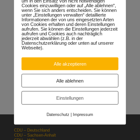
um in den Einsatz von nicht notwendigen
Eingriffs nicht an die Schließzeiten im Kindergarten denken
Cookies einzuwilligen oder auf „Alle ablehnen“,
müssen“, so Keindorf abschließend.
wenn Sie sich anders entscheiden. Sie können
unter „Einstellungen verwalten“ detaillierte
Informationen der von uns eingesetzten Arten
von Cookies erhalten und deren Einstellungen
aufrufen. Sie können die Einstellungen jederzeit
Neueste Beiträge
aufrufen und Cookies auch nachträglich
jederzeit abwählen (z.B. in der
Sondervermögen für die Europachaussee richtige
Datenschutzerklärung oder unten auf unserer
Entscheidung!
30.04.2026
Webseite).
Halle: Erhöhung der Gewerbesteuer ist falsches Signal
26.03.2026
Alle akzeptieren
Orgacid-Altlasten: Bund und Land mit in der Verantwortung
15.02.2026
Halle: Sondervermögen Infrastruktur für die Europachaussee
Alle ablehnen
nutzen!
12.02.2026
Lehrpläne: Grundsteine für spätere Ausbildung werden in der
Grundschule gelegt
23.01.2026
Einstellungen
Datenschutz
|
Impressum
CDU – Deutschland
CDU – Sachsen-Anhalt