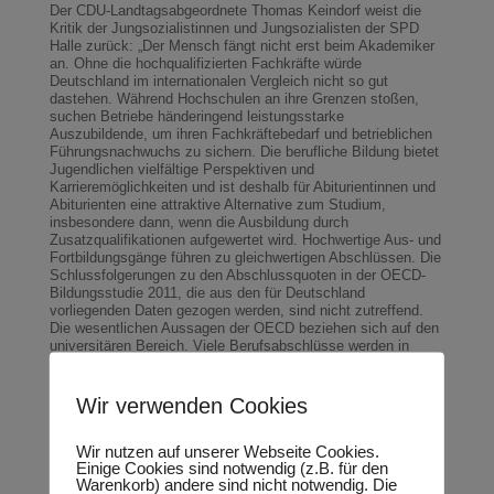
Der CDU-Landtagsabgeordnete Thomas Keindorf weist die
Kritik der Jungsozialistinnen und Jungsozialisten der SPD
Halle zurück: „Der Mensch fängt nicht erst beim Akademiker
an. Ohne die hochqualifizierten Fachkräfte würde
Deutschland im internationalen Vergleich nicht so gut
dastehen. Während Hochschulen an ihre Grenzen stoßen,
suchen Betriebe händeringend leistungsstarke
Auszubildende, um ihren Fachkräftebedarf und betrieblichen
Führungsnachwuchs zu sichern. Die berufliche Bildung bietet
Jugendlichen vielfältige Perspektiven und
Karrieremöglichkeiten und ist deshalb für Abiturientinnen und
Abiturienten eine attraktive Alternative zum Studium,
insbesondere dann, wenn die Ausbildung durch
Zusatzqualifikationen aufgewertet wird. Hochwertige Aus- und
Fortbildungsgänge führen zu gleichwertigen
Abschlüssen. Die
Schlussfolgerungen zu den Abschlussquoten in der OECD-
Bildungsstudie 2011, die aus den für Deutschland
vorliegenden Daten gezogen werden, sind nicht zutreffend.
Die wesentlichen Aussagen der OECD beziehen sich auf den
universitären Bereich. Viele Berufsabschlüsse werden in
Deutschland im Rahmen des dualen Ausbildungssystems
erworben, während der gleiche Beruf in anderen Ländern an
einer Hochschule oder Universität erlernt wird. Tatsächlich
Wir verwenden Cookies
ergibt sich für Deutschland eine Abschlussquote bei den
Hochqualifizierten von 29 Prozent im universitären Bereich
Wir nutzen auf unserer Webseite Cookies.
zuzüglich 14 Prozent im Bereich der beruflichen Bildung,
Einige Cookies sind notwendig (z.B. für den
etwa bei der Meisterausbildung.
Warenkorb) andere sind nicht notwendig. Die
Die derzeitigen Bewerberspitzen an Hochschulen und