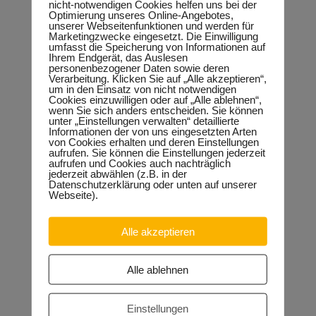
nicht-notwendigen Cookies helfen uns bei der
Universitäten können durch die Aufnahme einer
Optimierung unseres Online-Angebotes,
Berufsausbildung in einem Betrieb wirkungsvoll abgefedert
unserer Webseitenfunktionen und werden für
werden. Eine abgeschlossene Berufsausbildung, als ein
Marketingzwecke eingesetzt. Die Einwilligung
möglicher Weg der Berufsorientierung für Abiturienten, kann
umfasst die Speicherung von Informationen auf
niemals verkehrt sein und eröffnet zusätzliche
Ihrem Endgerät, das Auslesen
Entwicklungsmöglichkeiten. Der Weg zu einem Studium
personenbezogener Daten sowie deren
bleibt so ausdrücklich offen.
Verarbeitung. Klicken Sie auf „Alle akzeptieren“,
Die kurzfristige Bereitstellung von zusätzlichen
um in den Einsatz von nicht notwendigen
Studienplätzen in einer Größenordnung von mindestens
Cookies einzuwilligen oder auf „Alle ablehnen“,
50.000 Stellen zur Abfederung der Bewerberspitzen an
wenn Sie sich anders entscheiden. Sie können
Hochschulen, wie von Teilen der SPD gefordert, ist nicht
unter „Einstellungen verwalten“ detaillierte
Informationen der von uns eingesetzten Arten
zweckmäßig, da sie nicht in jedem Fall den derzeitigen
von Cookies erhalten und deren Einstellungen
Erfordernissen des Wirtschaftsbereiches Handwerk
aufrufen. Sie können die Einstellungen jederzeit
entsprechen und die beruflichen Perspektiven von
aufrufen und Cookies auch nachträglich
Jugendlichen nicht verbessert werden. Wenn die SPD
jederzeit abwählen (z.B. in der
zusätzliche Studienplätze schaffen möchte wird sie an
Datenschutzerklärung oder unten auf unserer
Studiengebühren nicht vorbeikommen können.“
Webseite).
Alle akzeptieren
Neueste Beiträge
Sondervermögen für die Europachaussee richtige
Alle ablehnen
Entscheidung!
30.04.2026
Halle: Erhöhung der Gewerbesteuer ist falsches Signal
26.03.2026
Einstellungen