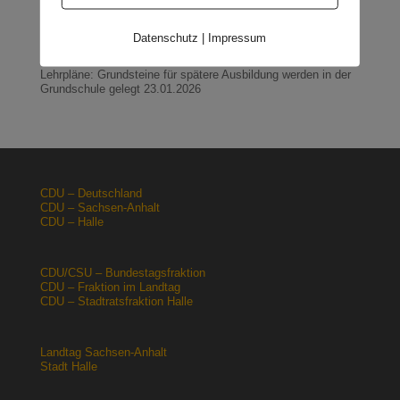
Orgacid-Altlasten: Bund und Land mit in der Verantwortung
15.02.2026
Datenschutz
|
Impressum
Halle: Sondervermögen Infrastruktur für die Europachaussee
nutzen!
12.02.2026
Lehrpläne: Grundsteine für spätere Ausbildung werden in der
Grundschule gelegt
23.01.2026
CDU – Deutschland
CDU – Sachsen-Anhalt
CDU – Halle
CDU/CSU – Bundestagsfraktion
CDU – Fraktion im Landtag
CDU – Stadtratsfraktion Halle
Landtag Sachsen-Anhalt
Stadt Halle