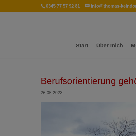
0345 77 57 92 81
info@thomas-keindor
Start
Über mich
M
Berufsorientierung ge
26.05.2023