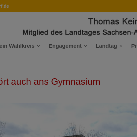
f.de
ein Wahlkreis
Engagement
Landtag
P
hört auch ans Gymnasium