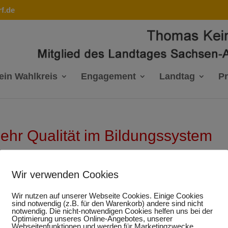
f.de
ein Wahlkreis
Engagement
Landtag
P
ehr Qualität im Bildungssystem
Wir verwenden Cookies
tagsabgeordnete und Bildungspolitiker, Thomas Keindorf, anläs
Wir nutzen auf unserer Webseite Cookies. Einige Cookies
chsen-Anhalt. „Die Mehrzahl der Unternehmer hat sich auf
sind notwendig (z.B. für den Warenkorb) andere sind nicht
notwendig. Die nicht-notwendigen Cookies helfen uns bei der
lnde Ausbildungsreife von Jugendlichen eingestellt. Vieler
Optimierung unseres Online-Angebotes, unserer
e Konzepte an, um den Übergang von der Schule in den Betrie
Webseitenfunktionen und werden für Marketingzwecke