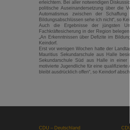
erleichtern. Bei aller notwendigen Diskussi
politische Auseinandersetzung über die V
Automatismus zwischen der Schaffung 
Bildungsabschlüssen sehe ich nicht“, so Kei
Auch die Ergebnisse der jüngsten Um
Fachkräftesicherung in der Region belegen
„An Erkenntnissen über Defizite im Bildung
Keindorf.
Erst vor wenigen Wochen hatte der Landtag
Mauritius Sekundarschule aus Halle besieg
Sekundarschule Süd aus Halle in einer 45
motivierte Jugendliche für eine qualifizi
bleibt ausdrücklich offen“, so Keindorf absc
CDU – Deutschland
CDU