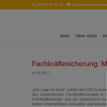
0345 77 57 92 81
info@thomas-keindor
Start
Über mich
M
Fachkräftesicherung: M
11.05.2012
„Die Lage ist ernst“, erklärt der CDU-Land
des zunehmenden Fachkräftemangels in Sa
Fachkräftemangel und die zunehmend mange
bieten Unternehmen innovative und kreativ