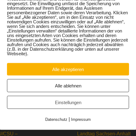
on über die Struktur des Bildungssystems kommt die öffentlich
eingesetzt. Die Einwilligung umfasst die Speicherung von
Informationen auf Ihrem Endgerät, das Auslesen
erbesserung der Qualität der Bildungsabschlüsse zu kurz. E
personenbezogener Daten sowie deren Verarbeitung. Klicken
neuer Schulformen und der Verbesserung der Qualität
Sie auf „Alle akzeptieren“, um in den Einsatz von nicht
ndorf.
notwendigen Cookies einzuwilligen oder auf „Alle ablehnen“,
wenn Sie sich anders entscheiden. Sie können unter
frage der Industrie- und Handelskammer Halle-Dessau
„Einstellungen verwalten“ detaillierte Informationen der von
 Defizite im Bereich des Übergangs von der Schule in den Bet
uns eingesetzten Arten von Cookies erhalten und deren
ssystem mangelt es nicht. Jetzt ist die Zeit zum Handeln“, fo
Einstellungen aufrufen. Sie können die Einstellungen jederzeit
aufrufen und Cookies auch nachträglich jederzeit abwählen
(z.B. in der Datenschutzerklärung oder unten auf unserer
sabgeordnete ein Bündnis zur Fachkräftesicherung mit der Sa
Webseite).
elt. Fast zeitgleich kam der Bildungspolitiker mit Schülern
-minütigen Unterrichtsstunde ins Gespräch. „Mein Ziel ist
erte Ausbildung im Handwerk zu gewinnen. Der Weg zu einem St
Alle akzeptieren
hließend.
Alle ablehnen
Einstellungen
|
Datenschutz
Impressum
/CSU –
Landtag Sachsen-Anhalt