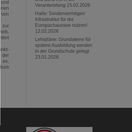
e und
Verantwortung
15.02.2026
inen
Halle: Sondervermögen
 von
Infrastruktur für die
Europachaussee nutzen!
 zur
12.02.2026
rieb.
rdert
Lehrpläne: Grundsteine für
spätere Ausbildung werden
nkt-
in der Grundschule gelegt
 der
23.01.2026
 es,
udium