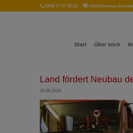
0345 77 57 92 81
info@thomas-keindor
Start
Über mich
M
Land fördert Neubau de
16.06.2020