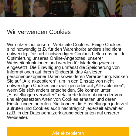
Wir verwenden Cookies
Wir nutzen auf unserer Webseite Cookies. Einige Cookies
sind notwendig (z.B. für den Warenkorb) andere sind nicht
notwendig. Die nicht-notwendigen Cookies helfen uns bei der
Optimierung unseres Online-Angebotes, unserer
Webseitenfunktionen und werden für Marketingzwecke
eingesetzt. Die Einwilligung umfasst die Speicherung von
Informationen auf Ihrem Endgerät, das Auslesen
personenbezogener Daten sowie deren Verarbeitung. Klicken
Sie auf „Alle akzeptieren“, um in den Einsatz von nicht
notwendigen Cookies einzuwilligen oder auf „Alle ablehnen“,
wenn Sie sich anders entscheiden. Sie können unter
„Einstellungen verwalten“ detaillierte Informationen der von
uns eingesetzten Arten von Cookies erhalten und deren
Einstellungen aufrufen. Sie können die Einstellungen jederzeit
aufrufen und Cookies auch nachträglich jederzeit abwählen
(z.B. in der Datenschutzerklärung oder unten auf unserer
Webseite).
r dritten Wache der Berufsfeuerwehr der Stadt Halle mit 1,4
Alle akzeptieren
ontag erfolgte im Beisein von Sachsen-Anhalts Innenminister