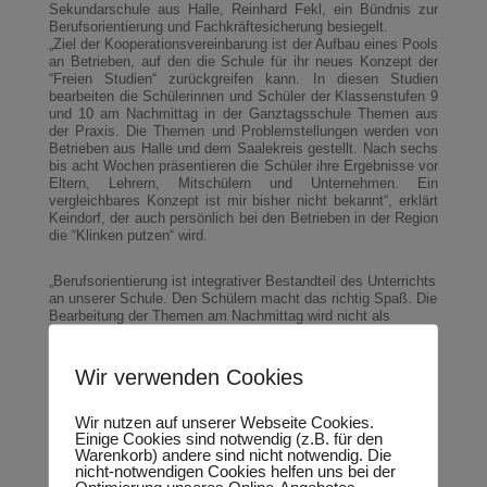
Sekundarschule aus Halle, Reinhard Fekl, ein Bündnis zur
Berufsorientierung und Fachkräftesicherung besiegelt.
„Ziel der Kooperationsvereinbarung ist der Aufbau eines Pools
an Betrieben, auf den die Schule für ihr neues Konzept der
“Freien Studien“ zurückgreifen kann. In diesen Studien
bearbeiten die Schülerinnen und Schüler der Klassenstufen 9
und 10 am Nachmittag in der Ganztagsschule Themen aus
der Praxis. Die Themen und Problemstellungen werden von
Betrieben aus Halle und dem Saalekreis gestellt. Nach sechs
bis acht Wochen präsentieren die Schüler ihre Ergebnisse vor
Eltern, Lehrern, Mitschülern und Unternehmen. Ein
vergleichbares Konzept ist mir bisher nicht bekannt“, erklärt
Keindorf, der auch persönlich bei den Betrieben in der Region
die “Klinken putzen“ wird.
„Berufsorientierung ist integrativer Bestandteil des Unterrichts
an unserer Schule. Den Schülern macht das richtig Spaß. Die
Bearbeitung der Themen am Nachmittag wird nicht als
Belastung gesehen. Einen zusätzlichen Aufwand gibt es für
uns nicht“, führt Fekl das Konzept weiter aus.
Erste Handwerksmeister aus der Region haben bereits
Wir verwenden Cookies
Interesse signalisiert. So zum Beispiel Thomas Jacobs von
der Firma Maschinenbau Jacobs GmbH & Co. KG aus Halle:
„Ich begrüße das Vorhaben und bin gern bereit, bei der
Wir nutzen auf unserer Webseite Cookies.
Einige Cookies sind notwendig (z.B. für den
Erstellung und Unterstützung des Projektes “Freie Studien“
Warenkorb) andere sind nicht notwendig. Die
mitzuwirken“.
nicht-notwendigen Cookies helfen uns bei der
„Es ist mein persönliches Anliegen, die Sekundarschulen zu