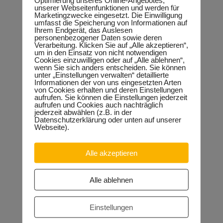
Optimierung unseres Online-Angebotes,
stärken und Fachkräfte für das Handwerk zu gewinnen“, klärt
unserer Webseitenfunktionen und werden für
Keindorf über seine Motivation auf und ergänzt abschließend:
Marketingzwecke eingesetzt. Die Einwilligung
„Von einer Zusammenarbeit können beide Seiten profitieren.
umfasst die Speicherung von Informationen auf
Die Jugendlichen werden auf die Praxis gut vorbereitet und
Ihrem Endgerät, das Auslesen
Betriebe lernen in einer frühen Phase die Stärken und
personenbezogener Daten sowie deren
Schwächen ihres Nachwuchses kennen. Ich bin
Verarbeitung. Klicken Sie auf „Alle akzeptieren“,
zuversichtlich, dass auch viele Unternehmen aus dem
um in den Einsatz von nicht notwendigen
Netzwerk Süd mitmachen werden.“ Die Bereitstellung von
Cookies einzuwilligen oder auf „Alle ablehnen“,
vierzehntägigen Praktikaplätzen durch Unternehmen ist
wenn Sie sich anders entscheiden. Sie können
ebenfalls Teil des Konzeptes. Interessierte Unternehmer und
unter „Einstellungen verwalten“ detaillierte
Handwerksbetriebe können sich im Wahlkreisbüro von
Informationen der von uns eingesetzten Arten
Thomas Keindorf unter der Telefonnummer 0345 – 681 28 32
von Cookies erhalten und deren Einstellungen
aufrufen. Sie können die Einstellungen jederzeit
oder per email an info @ thomas-keindorf.de über das Projekt
aufrufen und Cookies auch nachträglich
informieren.
jederzeit abwählen (z.B. in der
Datenschutzerklärung oder unten auf unserer
Webseite).
Alle akzeptieren
Neueste Beiträge
Sondervermögen für die Europachaussee richtige
Entscheidung!
30.04.2026
Alle ablehnen
Halle: Erhöhung der Gewerbesteuer ist falsches Signal
26.03.2026
Orgacid-Altlasten: Bund und Land mit in der Verantwortung
Einstellungen
15.02.2026