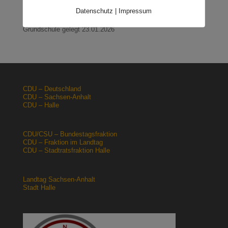
Halle: Sondervermögen Infrastruktur für die Europachaussee
nutzen!
12.02.2026
Datenschutz
|
Impressum
Lehrpläne: Grundsteine für spätere Ausbildung werden in der
Grundschule gelegt
23.01.2026
CDU – Deutschland
CDU – Sachsen-Anhalt
CDU – Halle
CDU/CSU – Bundestagsfraktion
CDU – Fraktion im Landtag
CDU – Stadtratsfraktion Halle
Landtag Sachsen-Anhalt
Stadt Halle