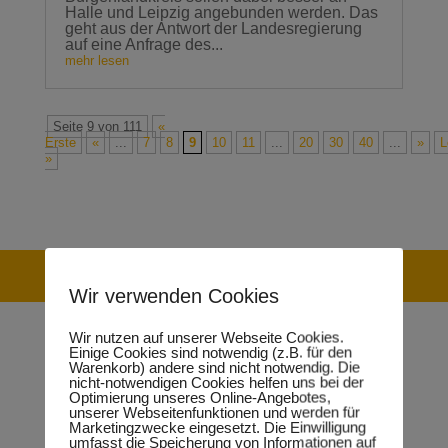
Halle und Leipzig angebunden werden. Das
geht aus der Antwort der Landesregierung
auf eine Anfrage des...
mehr lesen
Seite 9 von 111
«
Erste
«
...
7
8
9
10
11
...
20
30
40
...
»
L
»
Zur Person
Wir verwenden Cookies
Wir nutzen auf unserer Webseite Cookies.
Einige Cookies sind notwendig (z.B. für den
Warenkorb) andere sind nicht notwendig. Die
Rückblick und Ziele im Jahr 2021
nicht-notwendigen Cookies helfen uns bei der
Optimierung unseres Online-Angebotes,
unserer Webseitenfunktionen und werden für
Marketingzwecke eingesetzt. Die Einwilligung
umfasst die Speicherung von Informationen auf