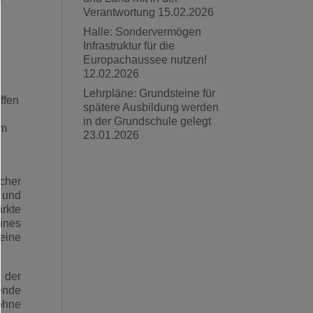
Verantwortung
15.02.2026
Halle: Sondervermögen
Infrastruktur für die
Europachaussee nutzen!
12.02.2026
Lehrpläne: Grundsteine für
ffen
spätere Ausbildung werden
in der Grundschule gelegt
am
23.01.2026
cher
 und
rkte
ines
eine
 der
ende
 ohne