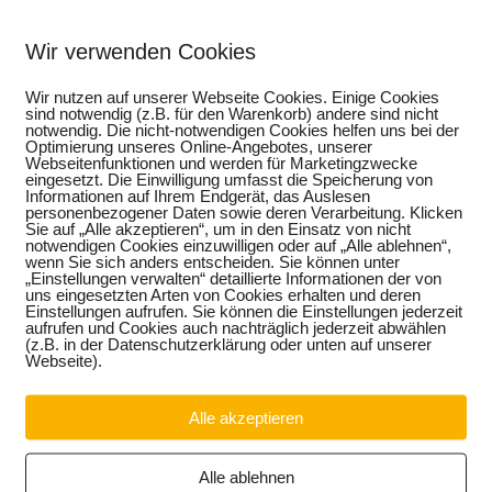
er, Hardy Peter Güssau, und der für die Berufliche Bildung
aktion, Thomas Keindorf: „Die Berufliche Bildung steht in den
Wir verwenden Cookies
orderungen, wie zum Beispiel dem demografischen Wandel, der
digkeiten, der Fachkräftesicherung und dem lebenslangen
Wir nutzen auf unserer Webseite Cookies. Einige Cookies
sind notwendig (z.B. für den Warenkorb) andere sind nicht
erfolgreich zu meistern, gilt für uns das Motto: Vorsorge ist
notwendig. Die nicht-notwendigen Cookies helfen uns bei der
Optimierung unseres Online-Angebotes, unserer
berufliche Ausbildung müssen bereits in der Grundschule gescha
Webseitenfunktionen und werden für Marketingzwecke
eingesetzt. Die Einwilligung umfasst die Speicherung von
lternschaft frühzeitig den Blick für die richtige Berufswahl zu
Informationen auf Ihrem Endgerät, das Auslesen
ientierten Berufsorientierung an allen Schulformen, also auch 
personenbezogener Daten sowie deren Verarbeitung. Klicken
n den Schulen, die während ihres Lehramtsstudiums für den
Sie auf „Alle akzeptieren“, um in den Einsatz von nicht
notwendigen Cookies einzuwilligen oder auf „Alle ablehnen“,
urden.
wenn Sie sich anders entscheiden. Sie können unter
„Einstellungen verwalten“ detaillierte Informationen der von
angs von der Schule in den Beruf ist für uns ein wesentli
uns eingesetzten Arten von Cookies erhalten und deren
n die Voraussetzungen gelegt werden, um durch eine Ethik-
Einstellungen aufrufen. Sie können die Einstellungen jederzeit
aufrufen und Cookies auch nachträglich jederzeit abwählen
ng zum späteren Beruf zu erlangen. Daneben ist eine verstä
(z.B. in der Datenschutzerklärung oder unten auf unserer
onnöten. Unserer Ansicht nach kann auch die Einführung e
Webseite).
es Fach oder durch stärkere Berücksichtigung im Lehrplan – 
sleben sein.
Alle akzeptieren
ternehmen runden das Bild eines ganzheitlichen Ansatzes in
sollten durch ein offensives Ausbildungsmarketing für angeh
Alle ablehnen
t und zielbewusst einen bestimmten Beruf erlernen zu wollen,