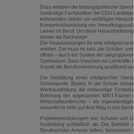
Dazu erklären der bildungspolitische Sprech
zuständige Fachpolitiker der CDU-Landtagsfr
kommenden Jahren vor vielfältigen Herausf
Kompetenzbündelung von Verwaltungszustän
Lernen im Beruf. Um diese Herausforderungen 
besser als Nachsorge!
Die Voraussetzungen für eine erfolgreiche 
werden. Ziel muss es sein, der Schüler- und E
öffnen – durch ein System der zielgruppenor
Gymnasium. Dazu brauchen wir Lehrkräfte a
Aspekt der Berufsorientierung qualifiziert w
Die Gestaltung eines erfolgreichen Überg
Schwerpunkt. Bereits In der Schule müsse
Werteausbildung die notwendige Einstellu
Betonung der sogenannten MINT-Fächer v
Wirtschaftsunterrichts – als eigenständig
wesentliche Hilfe auf dem Weg in das Beruf
Projektvereinbarungen von Schulen und Un
Ausbildung schließlich ab. Die Betriebe 
Berufsschüler Anreize liefern, konzentrier