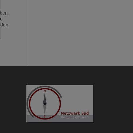
eben
ie
n den