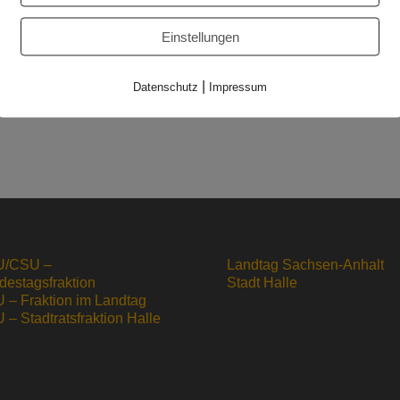
t.
Einstellungen
che Jugendliche bzw. Auszubildende auf ihrem Weg ins Berufsl
 sogenannte Bildungsnetzwerke Sorge tragen. Sie sollen durch d
ule, Wirtschaft, Bundesagentur für Arbeit, etc.) vor Ort – also i
|
Datenschutz
Impressum
ktur sorgen.“
/CSU –
Landtag Sachsen-Anhalt
destagsfraktion
Stadt Halle
 – Fraktion im Landtag
– Stadtratsfraktion Halle