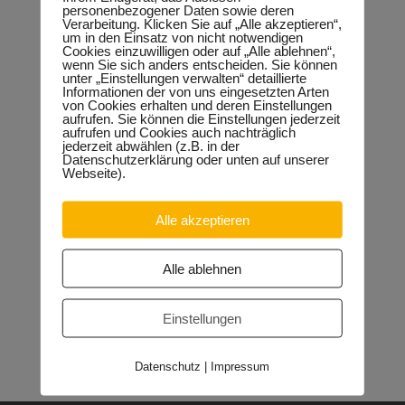
weit wie möglich zu senken. Den Verkehr in Richtung Leipzig
personenbezogener Daten sowie deren
über die Regensburger Straße zu führen halte ich für wenig
Verarbeitung. Klicken Sie auf „Alle akzeptieren“,
hilfreich. Die Europachaussee hat genügend Kapazitäten, um
um in den Einsatz von nicht notwendigen
zusätzlichen Verkehr aufzunehmen. Notfalls muss der
Cookies einzuwilligen oder auf „Alle ablehnen“,
Durchgangsverkehr in der Regensburger Straße für LKW
wenn Sie sich anders entscheiden. Sie können
vollständig umgeleitet werden“, so Keindorf abschließend.
unter „Einstellungen verwalten“ detaillierte
Informationen der von uns eingesetzten Arten
von Cookies erhalten und deren Einstellungen
aufrufen. Sie können die Einstellungen jederzeit
aufrufen und Cookies auch nachträglich
jederzeit abwählen (z.B. in der
Datenschutzerklärung oder unten auf unserer
Neueste Beiträge
Webseite).
Sondervermögen für die Europachaussee richtige
Entscheidung!
30.04.2026
Alle akzeptieren
Halle: Erhöhung der Gewerbesteuer ist falsches Signal
26.03.2026
Orgacid-Altlasten: Bund und Land mit in der Verantwortung
Alle ablehnen
15.02.2026
Halle: Sondervermögen Infrastruktur für die Europachaussee
nutzen!
12.02.2026
Einstellungen
Lehrpläne: Grundsteine für spätere Ausbildung werden in der
Grundschule gelegt
23.01.2026
Datenschutz
|
Impressum