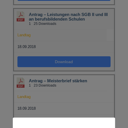
Antrag – Leistungen nach SGB II und III
an berufsbildenden Schulen
1
25 Downloads
Landtag
18.09.2018
Download
Antrag – Meisterbrief stärken
1
23 Downloads
Landtag
18.09.2018
Download