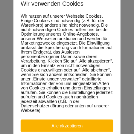
Wir verwenden Cookies
Antrag – Perspektiven des Handwerks
Wir nutzen auf unserer Webseite Cookies.
Einige Cookies sind notwendig (z.B. für den
1
27 Downloads
Warenkorb) andere sind nicht notwendig. Die
nicht-notwendigen Cookies helfen uns bei der
Landtag
Optimierung unseres Online-Angebotes,
unserer Webseitenfunktionen und werden für
Marketingzwecke eingesetzt. Die Einwilligung
18.09.2018
umfasst die Speicherung von Informationen auf
Ihrem Endgerät, das Auslesen
personenbezogener Daten sowie deren
Download
Verarbeitung. Klicken Sie auf „Alle akzeptieren“,
um in den Einsatz von nicht notwendigen
Cookies einzuwilligen oder auf „Alle ablehnen“,
wenn Sie sich anders entscheiden. Sie können
unter „Einstellungen verwalten“ detaillierte
Antrag – Rundfunkbeitrag Unternehmer
Informationen der von uns eingesetzten Arten
entlasten – KfZ-Veranlagung abschaffen
von Cookies erhalten und deren Einstellungen
1
25 Downloads
aufrufen. Sie können die Einstellungen jederzeit
aufrufen und Cookies auch nachträglich
jederzeit abwählen (z.B. in der
Landtag
Datenschutzerklärung oder unten auf unserer
Webseite).
18.09.2018
Alle akzeptieren
Download