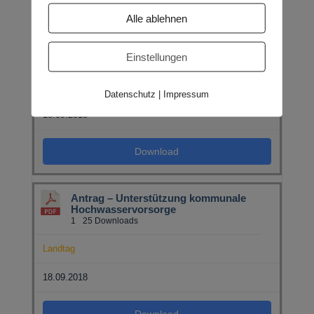
Alle ablehnen
Antrag – Steuerliche Absetzbarkeit von
Handwerkerrechnungen
Einstellungen
1
24 Downloads
Landtag
Datenschutz
|
Impressum
18.09.2018
Download
Antrag – Unterstützung kommunale
Hochwasservorsorge
1
25 Downloads
Landtag
18.09.2018
Download