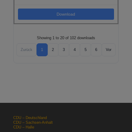
Download
Showing 1 to 20 of 102 downloads
Zurück
1
2
3
4
5
6
Vor
CDU – Deutschland
CDU – Sachsen-Anhalt
CDU – Halle